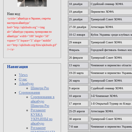
18 декабря
Судейский семинар ХОФА
19 декабря
Первенство ХОФА
Наш код:
<a title="айкибудо в Украине, секреты
25 декабря
Тренерский Совет ХОФА
мастеров айкибудо"
27-30 декабря
Аттестации ХОФА
href="http://ajkibudo.org"><img
alt="айкибудо украина, тренировки по
10-12 января
Кубок Украины среди клубных
айкибудо" width="100" height="50"
vspace="5" hspace="5" align="middle"
29 января
Тренерский Совет ХОФА
src="
http://ajkibudo.org
/files/ajkibudo.gif"
/></a>
Февраль
Городской фестиваль боевых иск
26 февраля
Тренерский Совет ХОФА
13 марта
Чемпионат и первенство области 
Навигация
19-20 марта
Чемпионат и первенство Украины
Views
О нас
26 марта
Тренерский Совет ХОФА
Айкибудо
Шимери Рю
9 апреля
Судейский семинар ХОФА
Соревнования
10 апреля
3-й Чемпионат ХОФА
Соревнования в
айкибудо
17 апреля
1-й Открытый Турнир по Кэнд
Шимери-Рю
Регламент
25-29 апреля
Аттестации ХОФА
КУБКА
УКРАИНЫ по
30 апреля
Тренерский Совет ХОФА
айкибудо
7-8 мая
Чемпионат и первенство Укра
Регламент