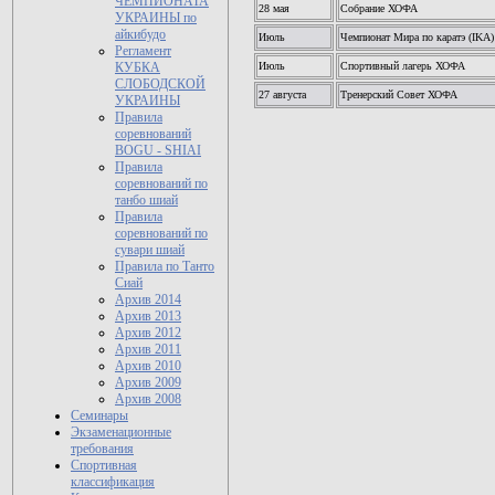
ЧЕМПИОНАТА
28 мая
Собрание ХОФА
УКРАИНЫ по
айкибудо
Июль
Чемпионат Мира по каратэ (IKA)
Регламент
Июль
Спортивный лагерь ХОФА
КУБКА
СЛОБОДСКОЙ
27 августа
Тренерский Совет ХОФА
УКРАИНЫ
Правила
соревнований
BOGU - SHIAI
Правила
соревнований по
танбо шиай
Правила
соревнований по
сувари шиай
Правила по Танто
Сиай
Архив 2014
Архив 2013
Архив 2012
Архив 2011
Архив 2010
Архив 2009
Архив 2008
Семинары
Экзаменационные
требования
Спортивная
классификация