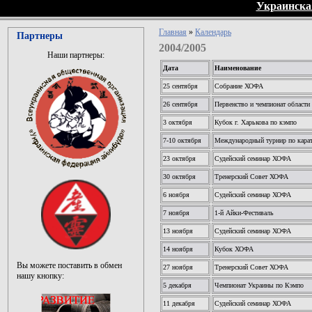
Украинска
Главная
»
Календарь
Партнеры
2004/2005
Наши партнеры:
Дата
Наименование
25 сентября
Собрание ХОФА
26 сентября
Первенство и чемпионат области
3 октября
Кубок г. Харькова по кэмпо
7-10 октября
Международный турнир по кара
23 октября
Судейский семинар ХОФА
30 октября
Тренерский Совет ХОФА
6 ноября
Судейский семинар ХОФА
7 ноября
1-й Айки-Фестиваль
13 ноября
Судейский семинар ХОФА
14 ноября
Кубок ХОФА
Вы можете поставить в обмен
27 ноября
Тренерский Совет ХОФА
нашу кнопку:
5 декабря
Чемпионат Украины по Кэмпо
11 декабря
Судейский семинар ХОФА