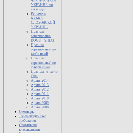
ЧЕМПИОНАТА
УКРАИНЫ по
айкибудо
Регламент
КУБКА
СЛОБОДСКОЙ
УКРАИНЫ
Правила
соревнований
BOGU - SHIAI
Правила
соревнований по
танбо шиай
Правила
соревнований по
сувари шиай
Правила по Танто
Сиай
Архив 2014
Архив 2013
Архив 2012
Архив 2011
Архив 2010
Архив 2009
Архив 2008
Семинары
Экзаменационные
требования
Спортивная
классификация