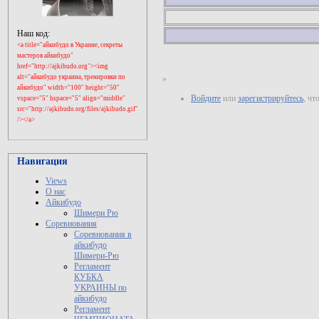
Наш код:
<a title="айкибудо в Украине, секреты
мастеров айкибудо"
href="http://ajkibudo.org"><img
alt="айкибудо украина, тренировки по
»
айкибудо" width="100" height="50"
Войдите
или
зарегистрируйтесь
, ч
vspace="5" hspace="5" align="middle"
src="
http://ajkibudo.org
/files/ajkibudo.gif"
/></a>
Навигация
Views
О нас
Айкибудо
Шимери Рю
Соревнования
Соревнования в
айкибудо
Шимери-Рю
Регламент
КУБКА
УКРАИНЫ по
айкибудо
Регламент