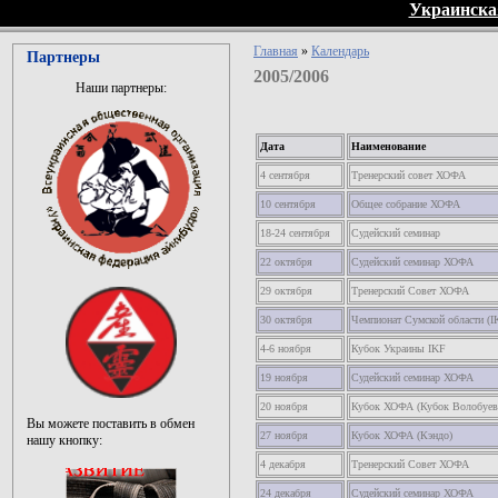
Украинска
Главная
»
Календарь
Партнеры
2005/2006
Наши партнеры:
Дата
Наименование
4 сентября
Тренерский совет ХОФА
10 сентября
Общее собрание ХОФА
18-24 сентября
Судейский семинар
22 октября
Судейский семинар ХОФА
29 октября
Тренерский Совет ХОФА
30 октября
Чемпионат Сумской области (I
4-6 ноября
Кубок Украины IKF
19 ноября
Судейский семинар ХОФА
20 ноября
Кубок ХОФА (Кубок Волобуев
Вы можете поставить в обмен
27 ноября
Кубок ХОФА (Кэндо)
нашу кнопку:
4 декабря
Тренерский Совет ХОФА
24 декабря
Судейский семинар ХОФА