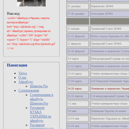
25 декабря
Первенство ХОФА
Наш код:
27-30 декабря
Аттестации ХОФА
<a title="айкибудо в Украине, секреты
мастеров айкибудо"
href="http://ajkibudo.org"><img
15 января
Тренерский Совет ХОФА
alt="айкибудо украина, тренировки по
айкибудо" width="100" height="50"
11-12 февраля
Кубок города Харькова по Ай
vspace="5" hspace="5" align="middle"
12 февраля
Тренерский Совет ХОФА
src="
http://ajkibudo.org
/files/ajkibudo.gif"
/></a>
25-26 февраля
Чемпионат и первенство Сумско
3-4 марта
Международный турнир по ке
Навигация
11-12 марта
Чемпионат и первенство област
Views
13-16 марта
Учебно-тренировочные сборы
О нас
17-18 марта
4-й Открытый Чемпионат Харьк
Айкибудо
Шимери Рю
24-26 марта
Чемпионат и первенство Украи
Соревнования
Соревнования в
15-16 апреля
1-й международный турнир Хар
айкибудо
Шимери-Рю
1-5 мая
Учебно-тренировочные сборы
Регламент
7-8 мая
Чемпионат Европы по кемпо
КУБКА
УКРАИНЫ по
13-14 мая
Первенство Харькова по Айки
айкибудо
Регламент
15-19 мая
Учебно-тренировочные сборы