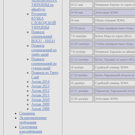
ЧЕМПИОНАТА
УКРАИНЫ по
20-21 мая
Чемпионат Европы по каратэ (
айкибудо
24-30 мая
Аттестации ХОФА
Регламент
КУБКА
28 мая
Общее собрание ХОФА
СЛОБОДСКОЙ
УКРАИНЫ
20-30 июля
Учебно-тренировочные сборы
Правила
7-9 сентября
Кубок Мира по каратэ (IKA)
соревнований
BOGU - SHIAI
25-29 сентября
Учебно-тренировочные сборы
Правила
соревнований по
7-8 октября
Чемпионат Харькова по айкибу
танбо шиай
Правила
21-22 октября
Кубок Украины по каратэ (IKA
соревнований по
18 ноября
Судейский семинар ХОФА
сувари шиай
Правила по Танто
17-19 ноября
Кубок Харьковской области по
Сиай
Архив 2014
16 декабря
Судейский семинар ХОФА
Архив 2013
Архив 2012
15-17 декабря
Первенство Харьковской облас
Архив 2011
25-30 декабря
Аттестации ХОФА
Архив 2010
Архив 2009
Архив 2008
Семинары
Экзаменационные
требования
Спортивная
классификация