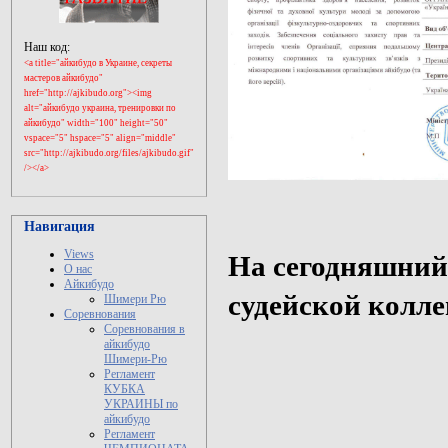
Наш код:
<a title="айкибудо в Украине, секреты
мастеров айкибудо"
href="http://ajkibudo.org"><img
alt="айкибудо украина, тренировки по
айкибудо" width="100" height="50"
vspace="5" hspace="5" align="middle"
src="
http://ajkibudo.org
/files/ajkibudo.gif"
/></a>
Навигация
Views
На сегодняшний д
О нас
Айкибудо
судейской колле
Шимери Рю
Соревнования
Соревнования в
айкибудо
Шимери-Рю
Регламент
КУБКА
УКРАИНЫ по
айкибудо
Регламент