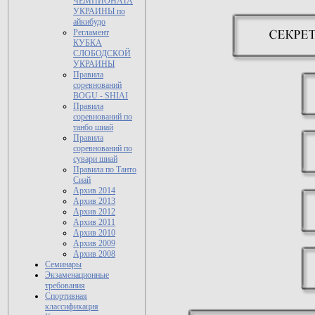
ЧЕМПИОНАТА
УКРАИНЫ по
айкибудо
Регламент
КУБКА
СЛОБОДСКОЙ
УКРАИНЫ
Правила
соревнований
BOGU - SHIAI
Правила
соревнований по
танбо шиай
Правила
соревнований по
сувари шиай
Правила по Танто
Сиай
Архив 2014
Архив 2013
Архив 2012
Архив 2011
Архив 2010
Архив 2009
Архив 2008
Семинары
Экзаменационные
требования
Спортивная
классификация